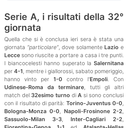
Serie A, i risultati della 32°
giornata
Quella che si è conclusa ieri sera è stata una
giornata
“particolare”
, dove solamente
Lazio
e
Lecce
sono riuscite a portare a casa i tre punti.
I biancocelesti hanno superato la
Salernitana
per
4-1
, mentre i giallorossi, sabato pomeriggio,
hanno vinto per
1-0
contro l'
Empoli
. Con
Udinese-Roma
da terminare
, tutti gli altri
match del
32esimo turno
di
A
si sono conclusi
con il risultato di parità:
Torino-Juventus 0-0
,
Bologna-Monza 0-0
,
Napoli-Frosinone 2-2
,
Sassuolo-Milan 3-3
,
Inter-Cagliari 2-2
,
Fiorentina-Genoa 1-1
ed
Atalanta-Hellas