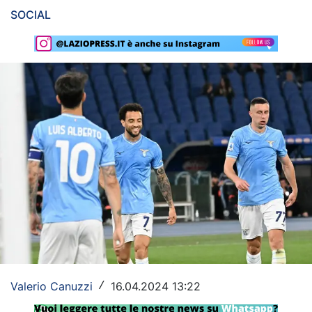
SOCIAL
Rassegna Lazio
Social
Calcio
Serie A
Champions League
Europa League
Altri Sport
Formula 1
Tennis
Valerio Canuzzi
16.04.2024 13:22
/
Vela