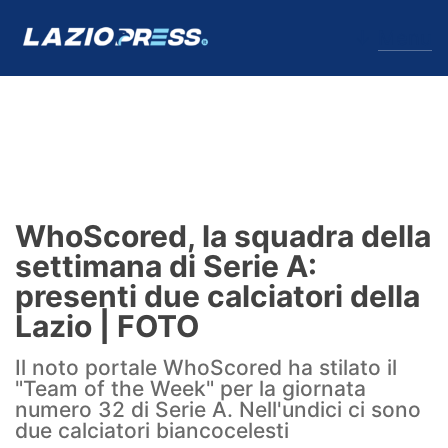
↓
Menu
Lazio
News
WhoScored, la squadra della
Formello
settimana di Serie A:
presenti due calciatori della
Infortuni
Lazio | FOTO
Primavera
Il noto portale WhoScored ha stilato il
"Team of the Week" per la giornata
Calciomercato
numero 32 di Serie A. Nell'undici ci sono
due calciatori biancocelesti
Lazio Women