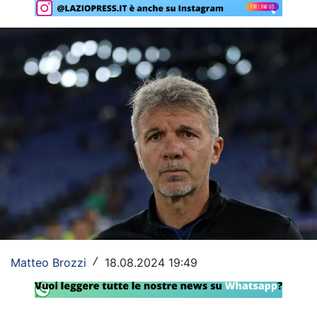
Rassegna Lazio
Social
Calcio
Serie A
Champions League
Europa League
Altri Sport
Formula 1
Matteo Brozzi
18.08.2024 19:49
/
Tennis
Vela