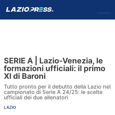
↓
Menu
Lazio
News
SERIE A | Lazio-Venezia, le
Formello
formazioni ufficiali: il primo
XI di Baroni
Infortuni
Tutto pronto per il debutto della Lazio nel
Primavera
campionato di Serie A 24/25: le scelte
ufficiali dei due allenatori
Calciomercato
LAZIO
Lazio Women