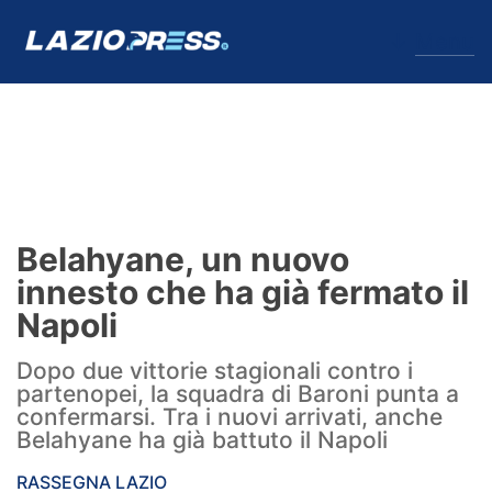
↓
Menu
Lazio
News
Belahyane, un nuovo
Formello
innesto che ha già fermato il
Napoli
Infortuni
Dopo due vittorie stagionali contro i
Primavera
partenopei, la squadra di Baroni punta a
confermarsi. Tra i nuovi arrivati, anche
Calciomercato
Belahyane ha già battuto il Napoli
Lazio Women
RASSEGNA LAZIO