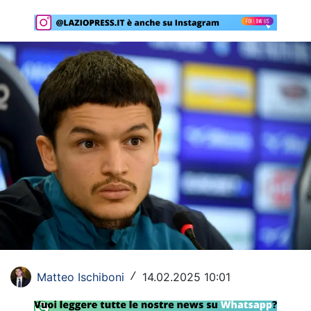
Rassegna Lazio
Social
Calcio
Serie A
Champions League
Europa League
Altri Sport
Formula 1
Tennis
Matteo Ischiboni
14.02.2025 10:01
/
Vela