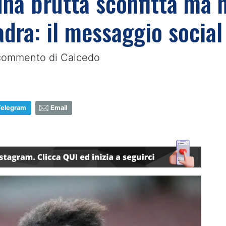
 una brutta sconfitta ma 
dra: il messaggio social
il commento di Caicedo
Telegram
Email