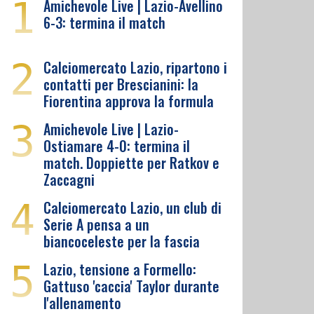
1
Amichevole Live | Lazio-Avellino
6-3: termina il match
2
Calciomercato Lazio, ripartono i
contatti per Brescianini: la
Fiorentina approva la formula
3
Amichevole Live | Lazio-
Ostiamare 4-0: termina il
match. Doppiette per Ratkov e
Zaccagni
4
Calciomercato Lazio, un club di
Serie A pensa a un
biancoceleste per la fascia
5
Lazio, tensione a Formello:
Gattuso 'caccia' Taylor durante
l'allenamento