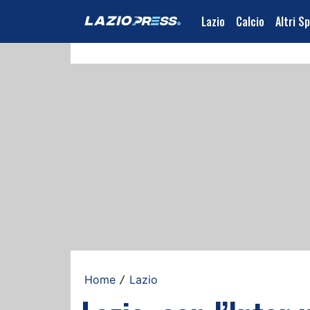
Lazio
Calcio
Altri S
Home
Lazio
/