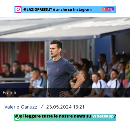
Rassegna Lazio
Social
Calcio
Serie A
Champions League
Europa League
Altri Sport
Fraioli
Formula 1
Valerio Canuzzi
23.05.2024 13:21
/
Tennis
Vela