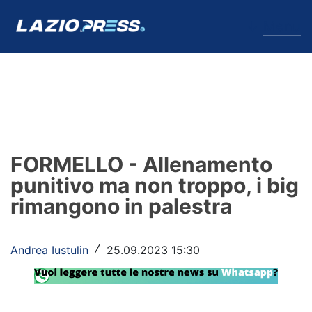
↓
Menu
Lazio
News
FORMELLO - Allenamento
Formello
punitivo ma non troppo, i big
rimangono in palestra
Infortuni
Primavera
Andrea Iustulin
25.09.2023 15:30
/
Calciomercato
Lazio Women