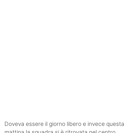
Rassegna Lazio
Social
Calcio
Serie A
Champions League
Europa League
Altri Sport
Formula 1
Tennis
Doveva essere il giorno libero e invece questa
Vela
mattina la squadra si è ritrovata nel centro