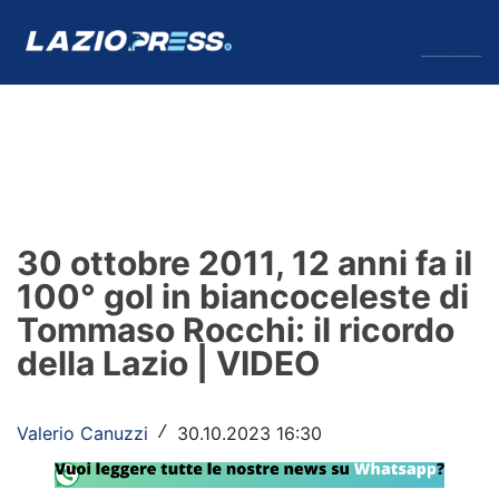
↓
Menu
Lazio
News
30 ottobre 2011, 12 anni fa il
Formello
100° gol in biancoceleste di
Tommaso Rocchi: il ricordo
Infortuni
della Lazio | VIDEO
Primavera
Calciomercato
Valerio Canuzzi
30.10.2023 16:30
/
Lazio Women