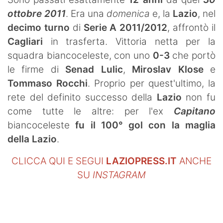
SHOP LAZIO
ottobre 2011
. Era una
domenica
e, la
Lazio
, nel
decimo turno
di
Serie A 2011/2012
, affrontò il
Contatti
Cagliari
in trasferta. Vittoria netta per la
squadra biancoceleste, con uno
0-3
che portò
le firme di
Senad Lulic
,
Miroslav Klose
e
Tommaso Rocchi
. Proprio per quest'ultimo, la
rete del definito successo della
Lazio
non fu
come tutte le altre: per l'ex
Capitano
biancoceleste
fu il 100° gol con la maglia
della Lazio
.
CLICCA QUI E SEGUI
LAZIOPRESS.IT
ANCHE
SU
INSTAGRAM