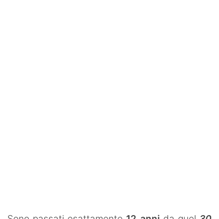
Rassegna Lazio
Social
Calcio
Serie A
Champions League
Europa League
Altri Sport
Formula 1
Tennis
Vela
Sono passati esattamente
12 anni
da quel
30