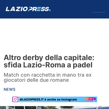
↓
Menu
Lazio
News
Altro derby della capitale:
Formello
sfida Lazio-Roma a padel
Infortuni
Match con racchetta in mano tra ex
giocatori delle due romane
Primavera
NEWS
Calciomercato
Lazio Women