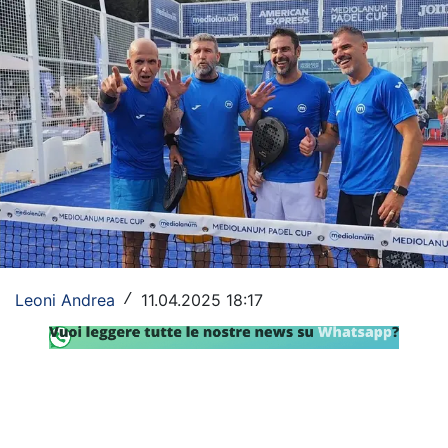
Rassegna Lazio
Social
Calcio
Serie A
Champions League
Europa League
Altri Sport
Leoni Andrea
11.04.2025 18:17
/
Formula 1
Tennis
Vela