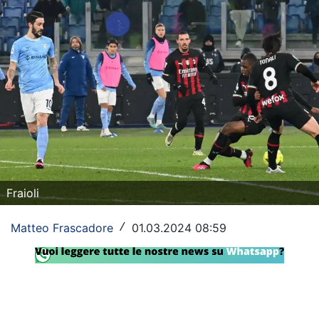
Rassegna Lazio
Social
Calcio
Serie A
Champions League
Europa League
Fraioli
Altri Sport
Matteo Frascadore
01.03.2024 08:59
/
Formula 1
Tennis
Vela