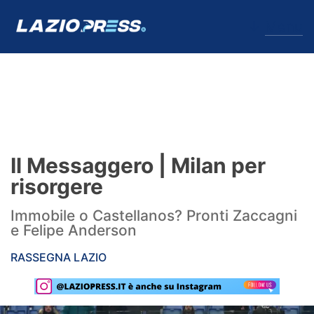
↓
Menu
Lazio
News
Il Messaggero | Milan per
Formello
risorgere
Infortuni
Immobile o Castellanos? Pronti Zaccagni
e Felipe Anderson
Primavera
RASSEGNA LAZIO
Calciomercato
Lazio Women