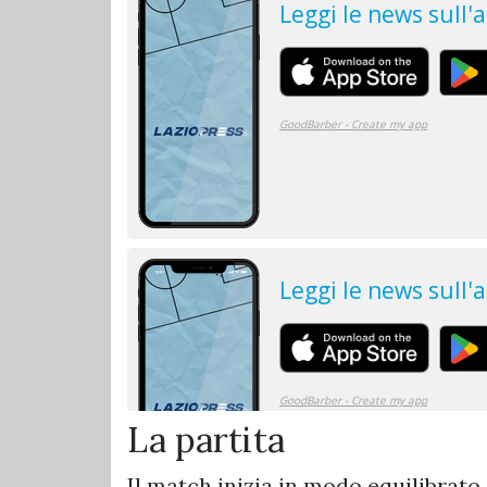
La partita
Il match inizia in modo equilibrato