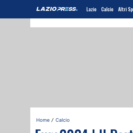
Lazio
Calcio
Altri S
Home
Calcio
/