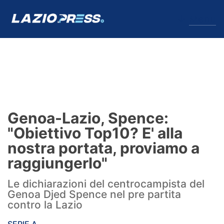
↓
Menu
Lazio
News
Genoa-Lazio, Spence:
Formello
"Obiettivo Top10? E' alla
nostra portata, proviamo a
Infortuni
raggiungerlo"
Primavera
Le dichiarazioni del centrocampista del
Genoa Djed Spence nel pre partita
Calciomercato
contro la Lazio
Lazio Women