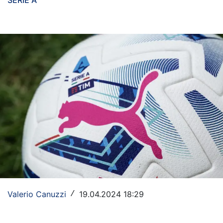
SERIE A
Rassegna Lazio
Social
Calcio
Serie A
Champions League
Europa League
Altri Sport
Formula 1
Tennis
Valerio Canuzzi
19.04.2024 18:29
/
Vela