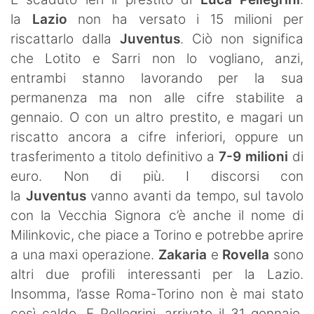
SHOP LAZIO
la
Lazio
non ha versato i 15 milioni per
riscattarlo dalla
Juventus
. Ciò non significa
Contatti
che Lotito e Sarri non lo vogliano, anzi,
entrambi stanno lavorando per la sua
permanenza ma non alle cifre stabilite a
gennaio. O con un altro prestito, e magari un
riscatto ancora a cifre inferiori, oppure un
trasferimento a titolo definitivo a
7-9 milioni
di
euro. Non di più. I discorsi con
la
Juventus
vanno avanti da tempo, sul tavolo
con la Vecchia Signora c’è anche il nome di
Milinkovic, che piace a Torino e potrebbe aprire
a una maxi operazione.
Zakaria
e
Rovella
sono
altri due profili interessanti per la Lazio.
Insomma, l’asse Roma-Torino non è mai stato
così caldo. E Pellegrini, arrivato il 31 gennaio,