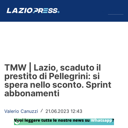
↓
Menu
Lazio
News
TMW | Lazio, scaduto il
Formello
prestito di Pellegrini: si
spera nello sconto. Sprint
Infortuni
abbonamenti
Primavera
Calciomercato
Valerio Canuzzi
21.06.2023 12:43
/
Lazio Women