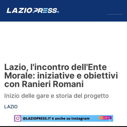
↓
Menu
Lazio
News
Lazio, l'incontro dell'Ente
Formello
Morale: iniziative e obiettivi
con Ranieri Romani
Infortuni
Inizio delle gare e storia del progetto
Primavera
LAZIO
Calciomercato
Lazio Women