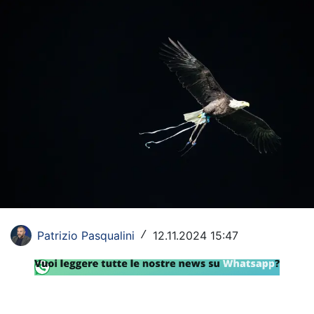
Rassegna Lazio
Social
Calcio
Serie A
Champions League
Europa League
Altri Sport
Formula 1
Patrizio Pasqualini
12.11.2024 15:47
/
Tennis
Vela