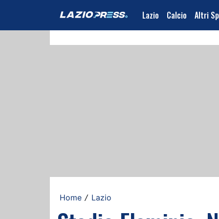
Lazio
Calcio
Altri S
Home
Lazio
/