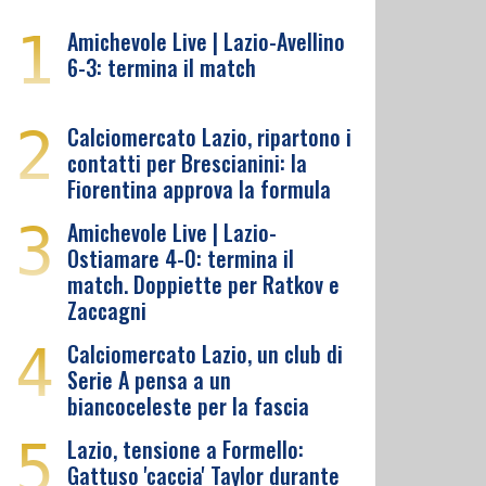
1
Amichevole Live | Lazio-Avellino
6-3: termina il match
2
Calciomercato Lazio, ripartono i
contatti per Brescianini: la
Fiorentina approva la formula
3
Amichevole Live | Lazio-
Ostiamare 4-0: termina il
match. Doppiette per Ratkov e
Zaccagni
4
Calciomercato Lazio, un club di
Serie A pensa a un
biancoceleste per la fascia
5
Lazio, tensione a Formello:
Gattuso 'caccia' Taylor durante