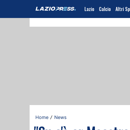
Lazio
Calcio
Altri S
Home
News
/