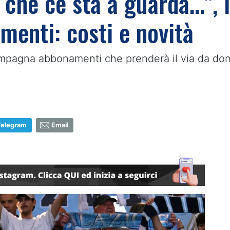
 che ce sta a guardà...", 
enti: costi e novità
ampagna abbonamenti che prenderà il via da domani
Telegram
Email