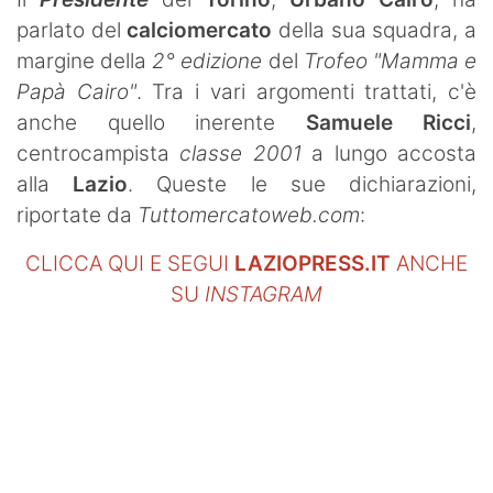
SHOP LAZIO
parlato del
calciomercato
della sua squadra, a
margine della
2° edizione
del
Trofeo "Mamma e
Contatti
Papà Cairo"
. Tra i vari argomenti trattati, c'è
anche quello inerente
Samuele Ricci
,
centrocampista
classe 2001
a lungo accosta
alla
Lazio
. Queste le sue dichiarazioni,
riportate da
Tuttomercatoweb.com
:
CLICCA QUI E SEGUI
LAZIOPRESS.IT
ANCHE
SU
INSTAGRAM