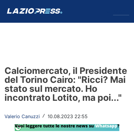
↓
Menu
Lazio
News
Calciomercato, il Presidente
Formello
del Torino Cairo: "Ricci? Mai
stato sul mercato. Ho
Infortuni
incontrato Lotito, ma poi..."
Primavera
Calciomercato
Valerio Canuzzi
10.08.2023 22:55
/
Lazio Women