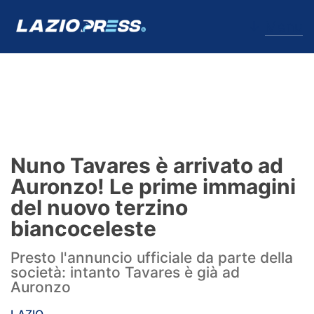
↓
Menu
Lazio
News
Nuno Tavares è arrivato ad
Formello
Auronzo! Le prime immagini
del nuovo terzino
Infortuni
biancoceleste
Primavera
Presto l'annuncio ufficiale da parte della
società: intanto Tavares è già ad
Calciomercato
Auronzo
Lazio Women