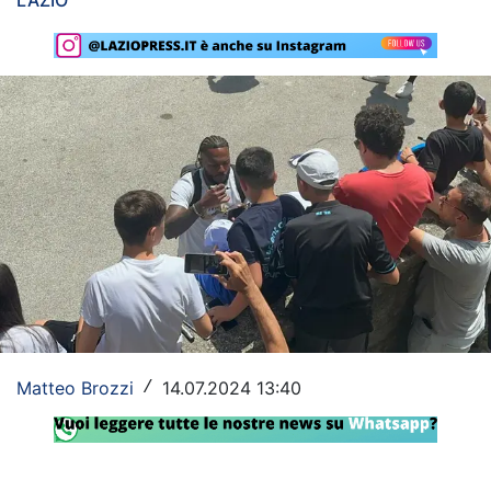
LAZIO
Rassegna Lazio
Social
Calcio
Serie A
Champions League
Europa League
Altri Sport
Formula 1
Matteo Brozzi
14.07.2024 13:40
/
Tennis
Vela