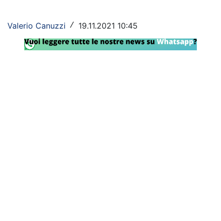
Rassegna Lazio
Valerio Canuzzi
19.11.2021 10:45
/
Social
Calcio
Serie A
Champions League
Europa League
Altri Sport
Formula 1
Tennis
Vela