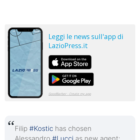
Filip
#Kostic
has chosen
Alessandro
#Lucci
as new agent: