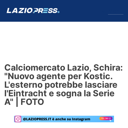
↓
Menu
Lazio
News
Calciomercato Lazio, Schira:
Formello
"Nuovo agente per Kostic.
L'esterno potrebbe lasciare
Infortuni
l'Eintracht e sogna la Serie
Primavera
A" | FOTO
Calciomercato
Lazio Women