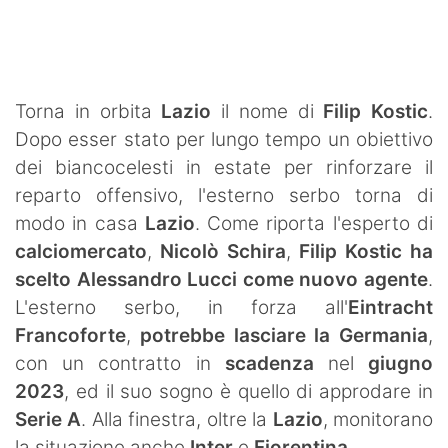
SHOP LAZIO
Contatti
Torna in orbita
Lazio
il nome di
Filip Kostic
.
Dopo esser stato per lungo tempo un obiettivo
dei biancocelesti in estate per rinforzare il
reparto offensivo, l'esterno serbo torna di
modo in casa
Lazio
. Come riporta l'esperto di
calciomercato
,
Nicolò Schira
,
Filip Kostic ha
scelto Alessandro Lucci come nuovo agente
.
L'esterno serbo, in forza all'
Eintracht
Francoforte
,
potrebbe lasciare la Germania
,
con un contratto in
scadenza
nel
giugno
2023
, ed il suo sogno è quello di approdare in
Serie A
. Alla finestra, oltre la
Lazio
, monitorano
la situazione anche
Inter
e
Fiorentina
.