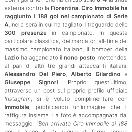
SHOP LAZIO
esterna contro la
Fiorentina
,
Ciro Immobile ha
raggiunto i 188 gol nel campionato di Serie
Contatti
A
, nella sera in cui ha tagliato il traguardo delle
300 presenze
in campionato. In questa
particolare classifica, dei marcatori all-time del
massimo campionato italiano, il bomber della
Lazio
ha agganciato il
nono posto
, mettendosi
al pari di altri tre grandi attaccanti italiani:
Alessandro Del Piero
,
Alberto Gilardino
e
Giuseppe Signori
. Proprio quest'ultimo,
attraverso un post sul proprio profilo ufficiale
Instagram
, si è voluto complimentare con
Immobile
, pubblicando un'immagine che li
raffigura insieme. La foto è accompagnata dal
messaggio:
"Ben arrivato Ciro Immobile ai 188
gol in Serie A. Ti auguro di farne ancora