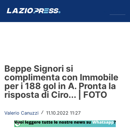
↓
Menu
Lazio
News
Beppe Signori si
Formello
complimenta con Immobile
per i 188 gol in A. Pronta la
Infortuni
risposta di Ciro... | FOTO
Primavera
Calciomercato
Valerio Canuzzi
11.10.2022 11:27
/
Lazio Women