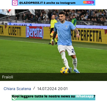
Rassegna Lazio
Social
Calcio
Serie A
Champions League
Europa League
Altri Sport
Fraioli
Formula 1
Chiara Scatena
14.07.2024 20:01
/
Tennis
Vela