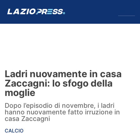
↓
Menu
Lazio
News
Ladri nuovamente in casa
Formello
Zaccagni: lo sfogo della
moglie
Infortuni
Dopo l’episodio di novembre, i ladri
Primavera
hanno nuovamente fatto irruzione in
casa Zaccagni
Calciomercato
CALCIO
Lazio Women