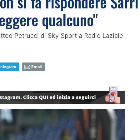
on si fa rispondere Sarr
eggere qualcuno"
atteo Petrucci di Sky Sport a Radio Laziale
Telegram
Email