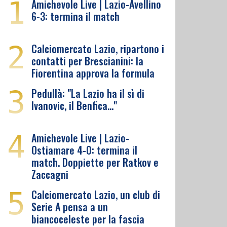
1
Amichevole Live | Lazio-Avellino
6-3: termina il match
2
Calciomercato Lazio, ripartono i
contatti per Brescianini: la
Fiorentina approva la formula
3
Pedullà: "La Lazio ha il sì di
Ivanovic, il Benfica…"
4
Amichevole Live | Lazio-
Ostiamare 4-0: termina il
match. Doppiette per Ratkov e
Zaccagni
5
Calciomercato Lazio, un club di
Serie A pensa a un
biancoceleste per la fascia