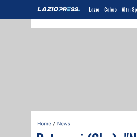
Lazio
Calcio
Altri S
Home
News
/