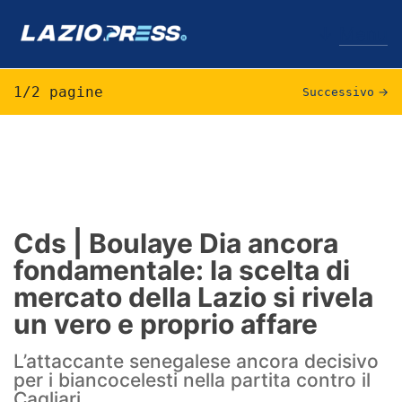
↓
Menu
1/2 pagine
Successivo
→
Lazio
News
Formello
Cds | Boulaye Dia ancora
fondamentale: la scelta di
Infortuni
mercato della Lazio si rivela
Primavera
un vero e proprio affare
Calciomercato
L’attaccante senegalese ancora decisivo
per i biancocelesti nella partita contro il
Lazio Women
Cagliari