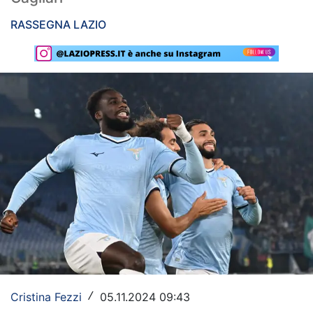
Rassegna Lazio
RASSEGNA LAZIO
Social
Calcio
Serie A
Champions League
Europa League
Altri Sport
Formula 1
Tennis
Vela
Cristina Fezzi
05.11.2024 09:43
/