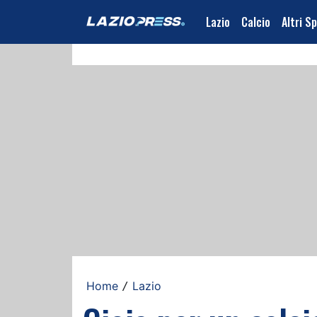
Lazio
Calcio
Altri S
Home
Lazio
/