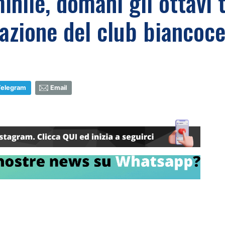
nile, domani gli ottavi t
tazione del club biancoc
Telegram
Email