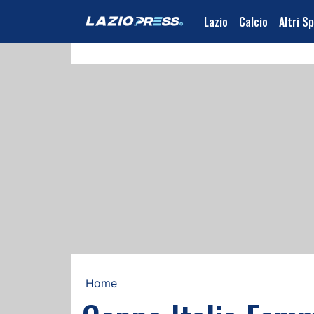
Lazio
Calcio
Altri S
Home