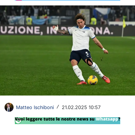
Rassegna Lazio
Social
Calcio
Serie A
Champions League
Europa League
Altri Sport
Formula 1
Matteo Ischiboni
21.02.2025 10:57
/
Tennis
Vela