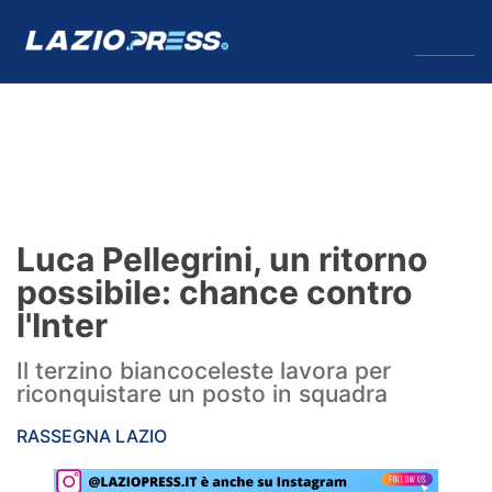
↓
Menu
Lazio
News
Luca Pellegrini, un ritorno
Formello
possibile: chance contro
l'Inter
Infortuni
Il terzino biancoceleste lavora per
Primavera
riconquistare un posto in squadra
Calciomercato
RASSEGNA LAZIO
Lazio Women