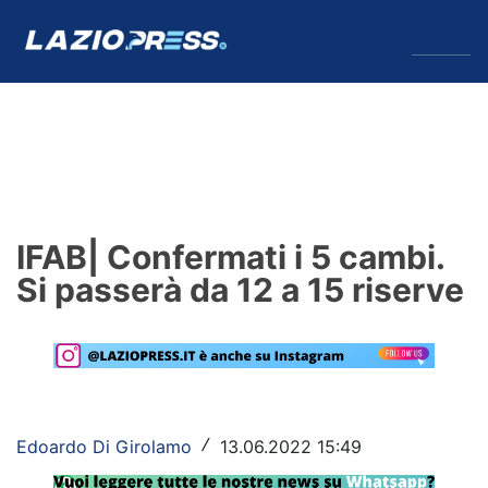
↓
Menu
Lazio
News
IFAB| Confermati i 5 cambi.
Formello
Si passerà da 12 a 15 riserve
Infortuni
Primavera
Calciomercato
Edoardo Di Girolamo
13.06.2022 15:49
/
Lazio Women