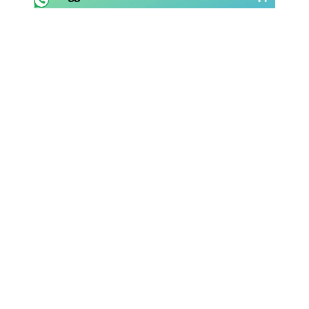
Rassegna Lazio
Social
Calcio
Serie A
Champions League
Europa League
Altri Sport
Formula 1
Tennis
Vela