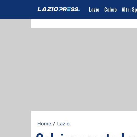
Lazio
Calcio
Altri S
Home
Lazio
/