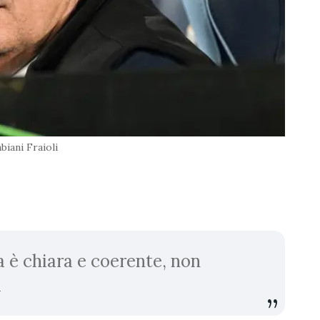
biani Fraioli
a è chiara e coerente, non
i