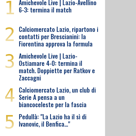
1
Amichevole Live | Lazio-Avellino
6-3: termina il match
2
Calciomercato Lazio, ripartono i
contatti per Brescianini: la
Fiorentina approva la formula
3
Amichevole Live | Lazio-
Ostiamare 4-0: termina il
match. Doppiette per Ratkov e
Zaccagni
4
Calciomercato Lazio, un club di
Serie A pensa a un
biancoceleste per la fascia
5
Pedullà: "La Lazio ha il sì di
Ivanovic, il Benfica…"