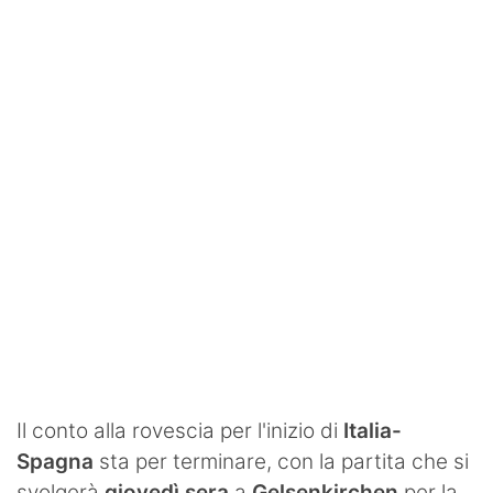
SHOP LAZIO
Contatti
Il conto alla rovescia per l'inizio di
Italia-
Spagna
sta per terminare, con la partita che si
svolgerà
giovedì sera
a
Gelsenkirchen
per la