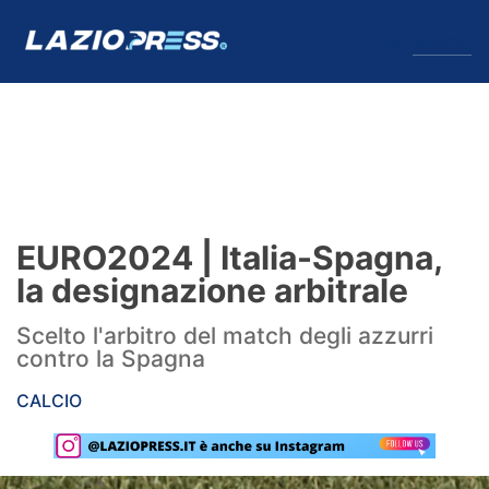
↓
Menu
Lazio
News
EURO2024 | Italia-Spagna,
Formello
la designazione arbitrale
Infortuni
Scelto l'arbitro del match degli azzurri
contro la Spagna
Primavera
CALCIO
Calciomercato
Lazio Women