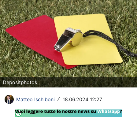
Rassegna Lazio
Social
Calcio
Serie A
Champions League
Europa League
Depositphotos
Altri Sport
Matteo Ischiboni
18.06.2024 12:27
/
Formula 1
Tennis
Vela