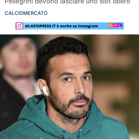
Pellegrini devono lasciare uno slot libero
Rassegna Lazio
CALCIOMERCATO
Social
Calcio
Serie A
Champions League
Europa League
Altri Sport
Formula 1
Tennis
Vela