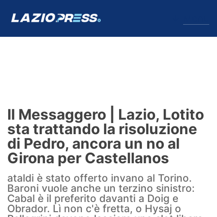
↓
Menu
Lazio
News
Il Messaggero | Lazio, Lotito
Formello
sta trattando la risoluzione
di Pedro, ancora un no al
Infortuni
Girona per Castellanos
Primavera
ataldi è stato offerto invano al Torino.
Baroni vuole anche un terzino sinistro:
Calciomercato
Cabal è il preferito davanti a Doig e
Obrador. Lì non c'è fretta, o Hysaj o
Lazio Women