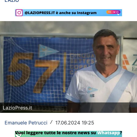
LAZIO
Rassegna Lazio
Social
Calcio
Serie A
Champions League
Europa League
Altri Sport
Formula 1
LazioPress.it
Tennis
Emanuele Petrucci
17.06.2024 19:25
/
Vela