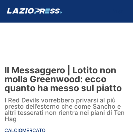
↓
Menu
Lazio
News
Il Messaggero | Lotito non
Formello
molla Greenwood: ecco
quanto ha messo sul piatto
Infortuni
I Red Devils vorrebbero privarsi al più
Primavera
presto dell’esterno che come Sancho e
altri tesserati non rientra nei piani di Ten
Calciomercato
Hag
Lazio Women
CALCIOMERCATO