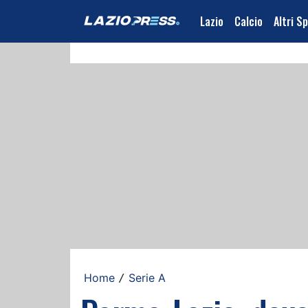
Lazio
Calcio
Altri S
Home
Serie A
/