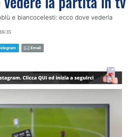
vedere la partita in tv
loblù e biancocelesti: ecco dove vederla
18:35
Telegram
Email