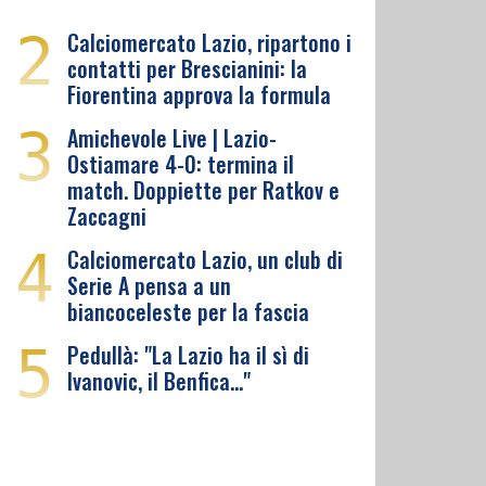
2
Calciomercato Lazio, ripartono i
contatti per Brescianini: la
Fiorentina approva la formula
3
Amichevole Live | Lazio-
Ostiamare 4-0: termina il
match. Doppiette per Ratkov e
Zaccagni
4
Calciomercato Lazio, un club di
Serie A pensa a un
biancoceleste per la fascia
5
Pedullà: "La Lazio ha il sì di
Ivanovic, il Benfica…"