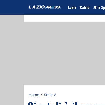
Lazio
Calcio
Altri S
Home
Serie A
/