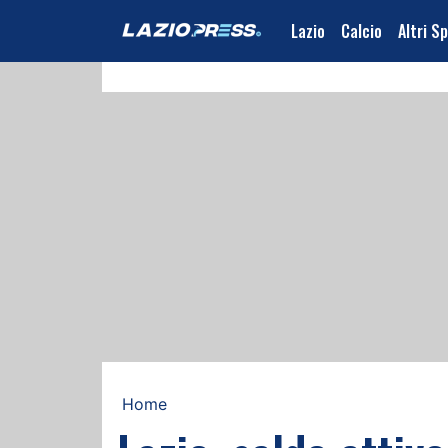
Lazio
Calcio
Altri S
Home