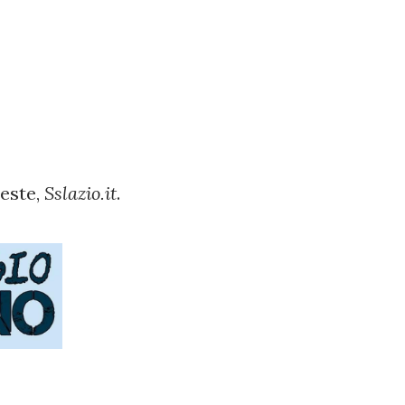
leste,
Sslazio.it
.