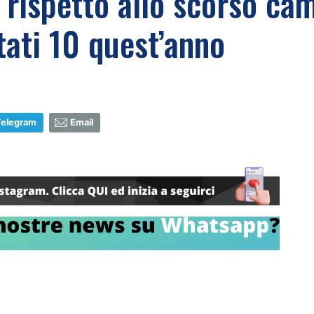
o rispetto allo scorso ca
tati 10 quest’anno
Telegram
Email