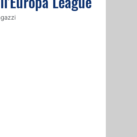
ell'Europa League
agazzi