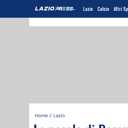
Lazio
Calcio
Altri S
Home
Lazio
/