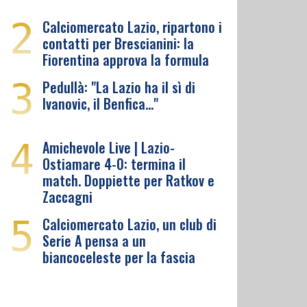
2
Calciomercato Lazio, ripartono i
contatti per Brescianini: la
Fiorentina approva la formula
3
Pedullà: "La Lazio ha il sì di
Ivanovic, il Benfica…"
4
Amichevole Live | Lazio-
Ostiamare 4-0: termina il
match. Doppiette per Ratkov e
Zaccagni
5
Calciomercato Lazio, un club di
Serie A pensa a un
biancoceleste per la fascia