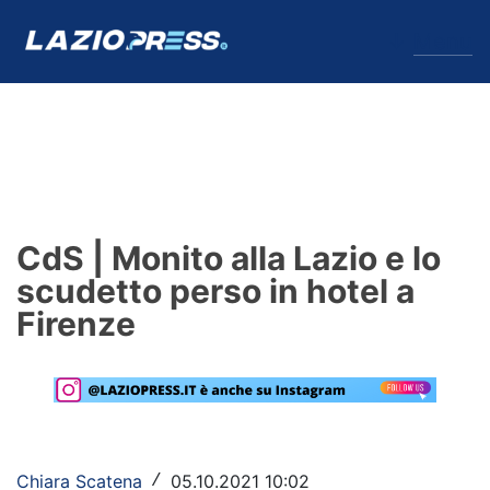
↓
Menu
Lazio
News
CdS | Monito alla Lazio e lo
Formello
scudetto perso in hotel a
Firenze
Infortuni
Primavera
Calciomercato
Lazio Women
Chiara Scatena
05.10.2021 10:02
/