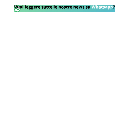
Rassegna Lazio
Social
Calcio
Serie A
Champions League
Europa League
Altri Sport
Formula 1
Tennis
Vela