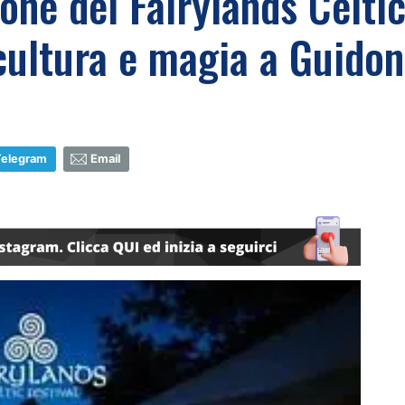
ione del Fairylands Celti
 cultura e magia a Guidon
Telegram
Email