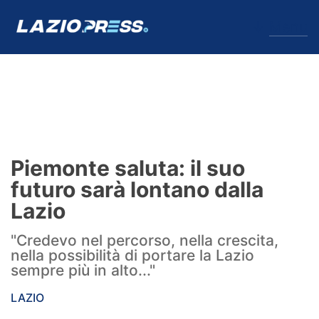
↓
Menu
Lazio
News
Piemonte saluta: il suo
Formello
futuro sarà lontano dalla
Lazio
Infortuni
"Credevo nel percorso, nella crescita,
Primavera
nella possibilità di portare la Lazio
sempre più in alto..."
Calciomercato
LAZIO
Lazio Women