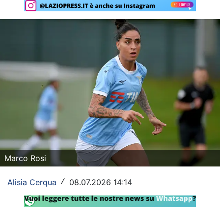
Rassegna Lazio
Social
Calcio
Serie A
Champions League
Europa League
Altri Sport
Marco Rosi
Formula 1
Alisia Cerqua
08.07.2026 14:14
/
Tennis
Vela