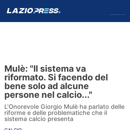
↓
Menu
Lazio
News
Mulè: "Il sistema va
Formello
riformato. Si facendo del
bene solo ad alcune
Infortuni
persone nel calcio..."
Primavera
L'Onorevole Giorgio Mulè ha parlato delle
riforme e delle problematiche che il
Calciomercato
sistema calcio presenta
Lazio Women