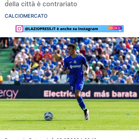
della città è contrariato
Rassegna Lazio
CALCIOMERCATO
Social
Calcio
Serie A
Champions League
Europa League
Altri Sport
Formula 1
Tennis
Vela