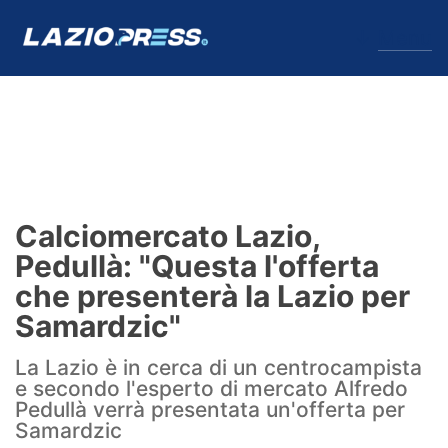
↓
Menu
Lazio
News
Calciomercato Lazio,
Formello
Pedullà: "Questa l'offerta
che presenterà la Lazio per
Infortuni
Samardzic"
Primavera
La Lazio è in cerca di un centrocampista
e secondo l'esperto di mercato Alfredo
Calciomercato
Pedullà verrà presentata un'offerta per
Samardzic
Lazio Women