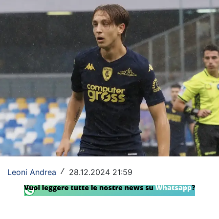
Rassegna Lazio
Social
Calcio
Serie A
Champions League
Europa League
Altri Sport
Formula 1
Leoni Andrea
28.12.2024 21:59
/
Tennis
Vela