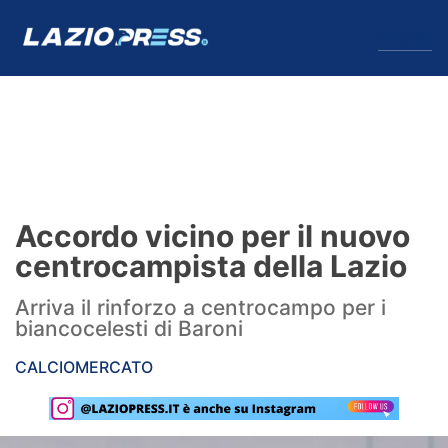
↓
Menu
Lazio
News
Accordo vicino per il nuovo
Formello
centrocampista della Lazio
Infortuni
Arriva il rinforzo a centrocampo per i
biancocelesti di Baroni
Primavera
CALCIOMERCATO
Calciomercato
Lazio Women