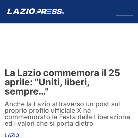
↓
Menu
Lazio
News
La Lazio commemora il 25
Formello
aprile: "Uniti, liberi,
sempre…"
Infortuni
Anche la Lazio attraverso un post sul
Primavera
proprio profilo ufficiale X ha
commemorato la Festa della Liberazione
Calciomercato
ed i valori che si porta dietro
Lazio Women
LAZIO