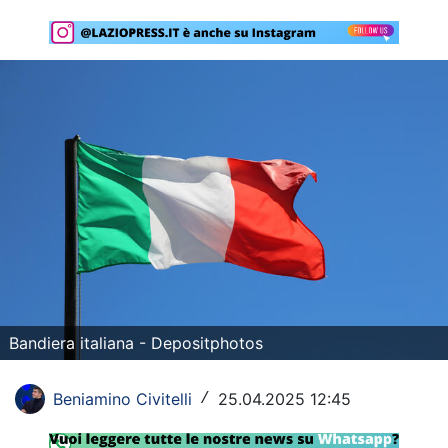
Rassegna Lazio
Social
Calcio
Serie A
Champions League
Europa League
Altri Sport
Formula 1
Bandiera italiana - Depositphotos
Tennis
Beniamino Civitelli
25.04.2025 12:45
/
Vela