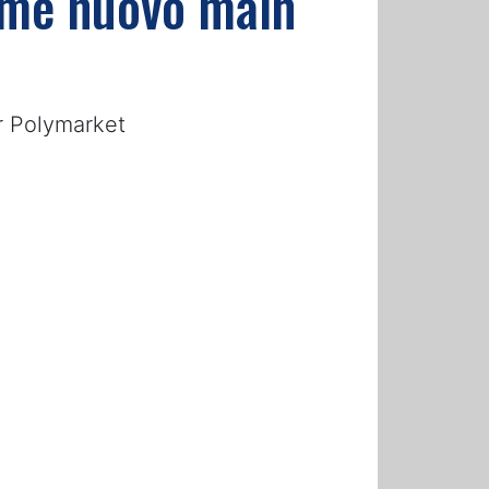
come nuovo main
or Polymarket