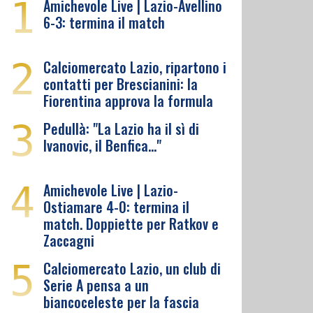
1
Amichevole Live | Lazio-Avellino
6-3: termina il match
2
Calciomercato Lazio, ripartono i
contatti per Brescianini: la
Fiorentina approva la formula
3
Pedullà: "La Lazio ha il sì di
Ivanovic, il Benfica…"
4
Amichevole Live | Lazio-
Ostiamare 4-0: termina il
match. Doppiette per Ratkov e
Zaccagni
5
Calciomercato Lazio, un club di
Serie A pensa a un
biancoceleste per la fascia