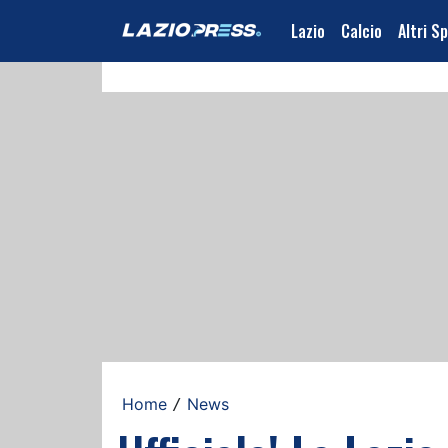
Lazio
Calcio
Altri S
Home
News
/