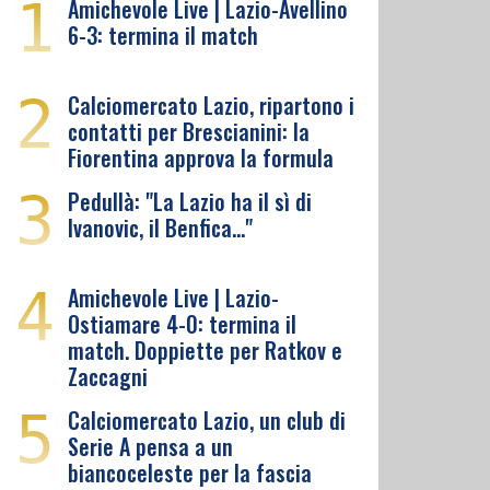
1
Amichevole Live | Lazio-Avellino
6-3: termina il match
2
Calciomercato Lazio, ripartono i
contatti per Brescianini: la
Fiorentina approva la formula
3
Pedullà: "La Lazio ha il sì di
Ivanovic, il Benfica…"
4
Amichevole Live | Lazio-
Ostiamare 4-0: termina il
match. Doppiette per Ratkov e
Zaccagni
5
Calciomercato Lazio, un club di
Serie A pensa a un
biancoceleste per la fascia