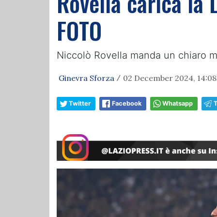
Rovella carica la L
FOTO
Niccolò Rovella manda un chiaro mes
Ginevra Sforza
02 December 2024, 14:08
/
Twitter
Facebook
Whatsapp