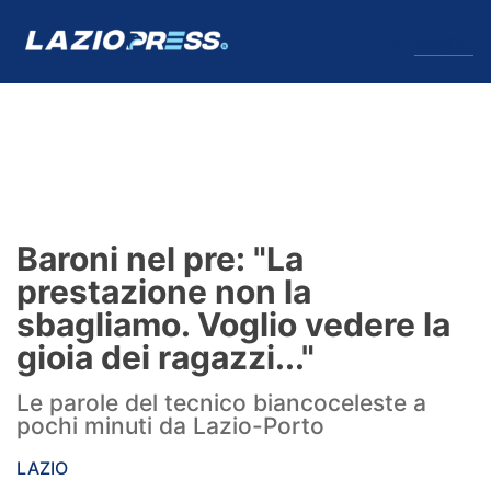
↓
Menu
Lazio
News
Baroni nel pre: "La
Formello
prestazione non la
sbagliamo. Voglio vedere la
Infortuni
gioia dei ragazzi..."
Primavera
Le parole del tecnico biancoceleste a
pochi minuti da Lazio-Porto
Calciomercato
LAZIO
Lazio Women