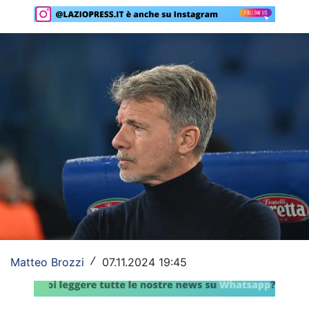
Rassegna Lazio
Social
Calcio
Serie A
Champions League
Europa League
Altri Sport
Formula 1
Tennis
Matteo Brozzi
07.11.2024 19:45
/
Vela