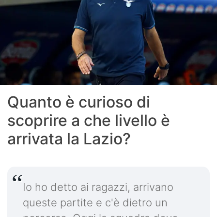
Quanto è curioso di
scoprire a che livello è
arrivata la Lazio?
Io ho detto ai ragazzi, arrivano
queste partite e c'è dietro un