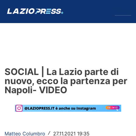
↓
Menu
Lazio
News
SOCIAL | La Lazio parte di
Formello
nuovo, ecco la partenza per
Napoli- VIDEO
Infortuni
Primavera
Calciomercato
Lazio Women
Matteo Columbro
27.11.2021 19:35
/