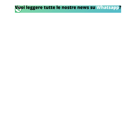
Rassegna Lazio
Social
Calcio
Serie A
Champions League
Europa League
Altri Sport
Formula 1
Tennis
Vela