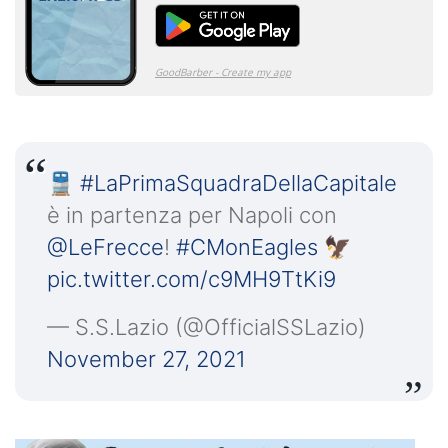
🚆
#LaPrimaSquadraDellaCapitale
è in partenza per Napoli con
@LeFrecce
!
#CMonEagles
🦅
pic.twitter.com/c9MH9TtKi9
— S.S.Lazio (@OfficialSSLazio)
November 27, 2021