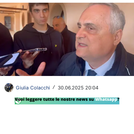
Rassegna Lazio
Social
Calcio
Serie A
Champions League
Europa League
Altri Sport
Giulia Colacchi
30.06.2025 20:04
/
Formula 1
Tennis
Vela