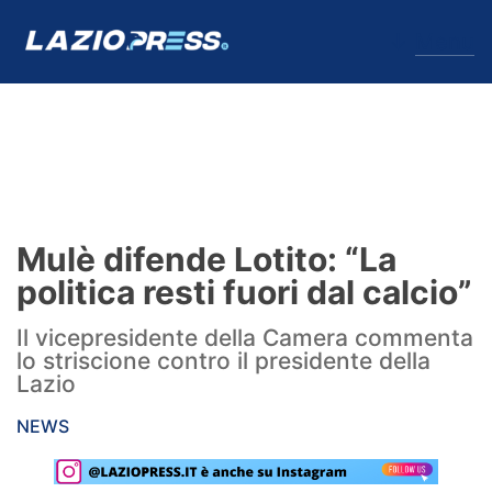
↓
Menu
Lazio
News
Mulè difende Lotito: “La
Formello
politica resti fuori dal calcio”
Infortuni
Il vicepresidente della Camera commenta
lo striscione contro il presidente della
Primavera
Lazio
Calciomercato
NEWS
Lazio Women