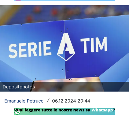
Rassegna Lazio
Social
Calcio
Serie A
Champions League
Europa League
Altri Sport
Depositphotos
Formula 1
Emanuele Petrucci
06.12.2024 20:44
/
Tennis
Vela