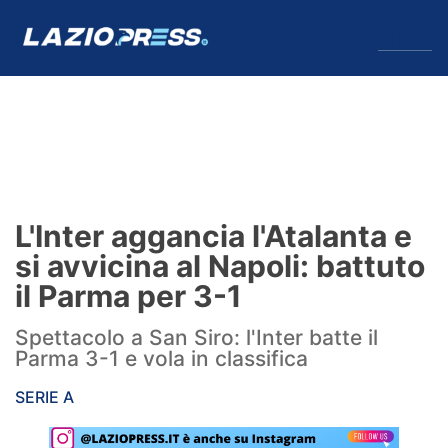
↓
Menu
Lazio
News
L'Inter aggancia l'Atalanta e
Formello
si avvicina al Napoli: battuto
il Parma per 3-1
Infortuni
Spettacolo a San Siro: l'Inter batte il
Primavera
Parma 3-1 e vola in classifica
Calciomercato
SERIE A
Lazio Women