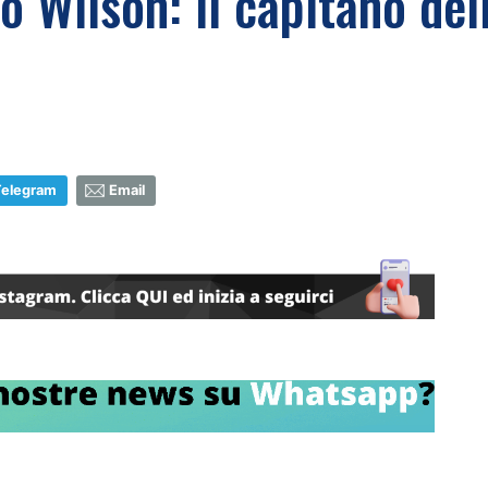
o Wilson: il capitano del
Telegram
Email