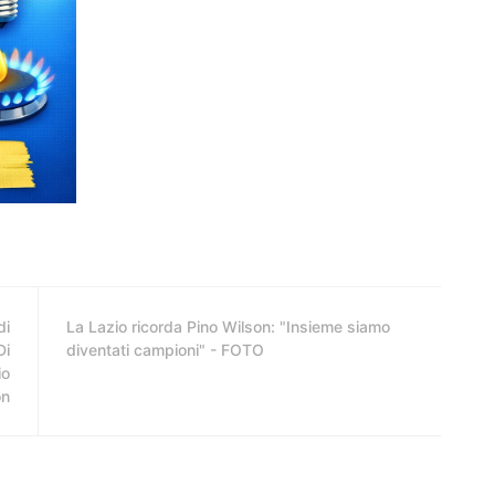
di
La Lazio ricorda Pino Wilson: "Insieme siamo
Di
diventati campioni" - FOTO
io
on