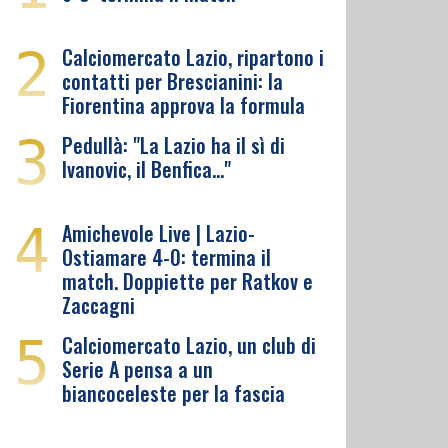
2
Calciomercato Lazio, ripartono i
contatti per Brescianini: la
Fiorentina approva la formula
3
Pedullà: "La Lazio ha il sì di
Ivanovic, il Benfica…"
4
Amichevole Live | Lazio-
Ostiamare 4-0: termina il
match. Doppiette per Ratkov e
Zaccagni
5
Calciomercato Lazio, un club di
Serie A pensa a un
biancoceleste per la fascia